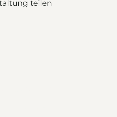
taltung teilen
Öffnungszeiten (Januar-April)
Für's Navi
Freitag: 17:00 Uhr - 21:00 Uhr
Samstag: 10:00 Uhr - 21:00 Uhr
Sonntag: 10:00 Uhr - 21:00 Uhr
Öffnungszeiten (April-Dezember)
Donnerstag: 17:00 Uhr - 21:00 Uhr
Freitag: 17:00 Uhr - 21:00 Uhr