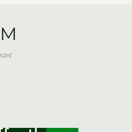
EM
Hübis"