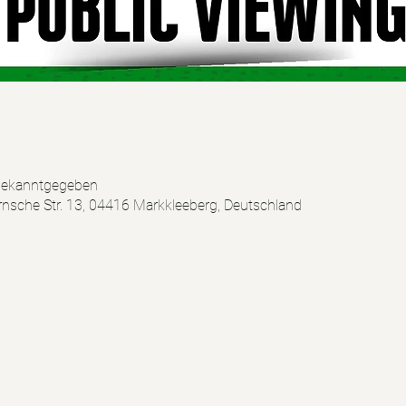
bekanntgegeben
ernsche Str. 13, 04416 Markkleeberg, Deutschland