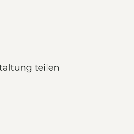
taltung teilen
Öffnungszeiten (Januar-April)
Für's Navi
Freitag: 17:00 Uhr - 21:00 Uhr