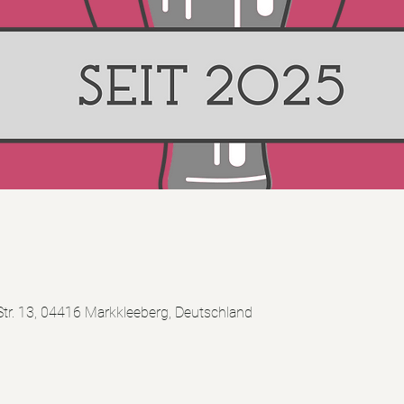
0
tr. 13, 04416 Markkleeberg, Deutschland