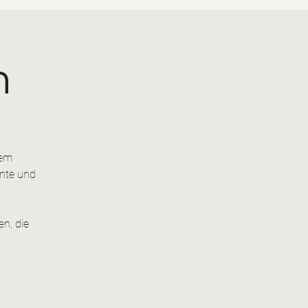
h
rem
nte und
n, die