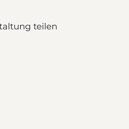
taltung teilen
Öffnungszeiten (Januar-April)
Für's Navi
Freitag: 17:00 Uhr - 21:00 Uhr
Samstag: 10:00 Uhr - 21:00 Uhr
Sonntag: 10:00 Uhr - 21:00 Uhr
Öffnungszeiten (April-Dezember)